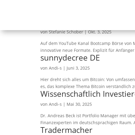
Bootcamp Börse
von
Stefanie Schober
|
Okt. 3, 2025
Auf dem YouTube Kanal Bootcamp Börse von M
innovative neue Formate. Explizit für Anfänger
sunnydecree DE
von
Andi-s
|
Juni 3, 2025
Hier dreht sich alles um Bitcoin: Von umfassen
es, das komplexe Thema Bitcoin verständlich z
Wissenschaftlich Investie
von
Andi-s
|
Mai 30, 2025
Dr. Andreas Beck ist Portfolio Manager mit üb
Finanzexperten im deutschsprachigen Raum. Au
Tradermacher